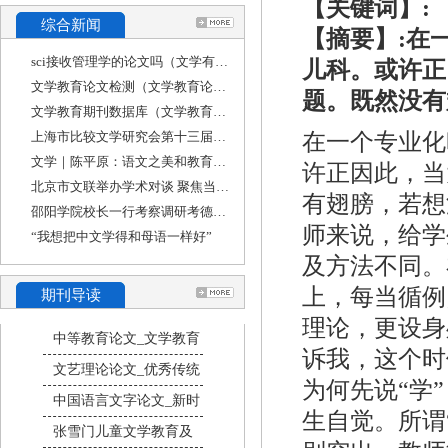
【关键词】:
综合新闻
【摘要】:在
sci接收管理学的论文吗（文学有sci吗）
儿科。或许正
文学教育论文检测（文学教育论文大赛）
题。既然没有
文学教育期刊数据库（文学教育杂志社官网）
上海市比较文学研究会第十三届年会——“比较
在一个专业化
文学｜陈平原：语文之美和教育之责
许正因此，当
北京市文联举办学术对谈 聚焦当下文学教育
有翅膀，若想
邵阳学院校长一行考察调研考德上教育集团
师来说，给学
“我想把中文学得和母语一样好”
及方法不同。
上，每当循例
期刊导读
理论，更设身
中等教育论文_文学教育
诉我，这个时
文艺理论论文_优秀传统
为何先说“学
中国语言文字论文_新时
生自觉。所谓
张雪门儿童文学教育及